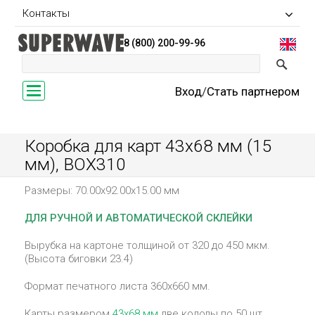
Контакты
8 (800) 200-99-96
Toggle
Вход
/
Стать партнером
navigation
Коробка для карт 43х68 мм (15
мм), BOX310
Размеры: 70.00x92.00x15.00 мм
ДЛЯ РУЧНОЙ И АВТОМАТИЧЕСКОЙ СКЛЕЙКИ
Вырубка на картоне толщиной от 320 до 450 мкм.
(Высота биговки 23.4)
Формат печатного листа 360х660 мм.
Карты размером
43х68 мм
две колоды по 50 шт.